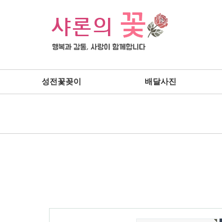
성전꽃꽂이
배달사진