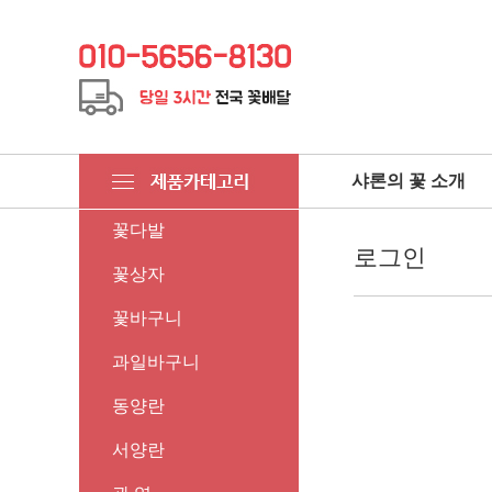
샤론의 꽃 소개
꽃다발
로그인
꽃상자
꽃바구니
과일바구니
동양란
서양란