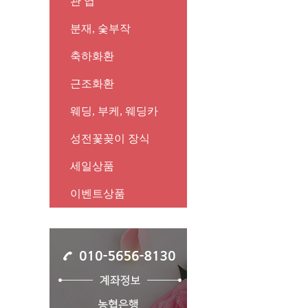
관 엽
분재, 숯부작
축하화환
근조화환
웨딩, 부케, 웨딩카
성전꽃꽂이 장식
세일상품
이벤트상품