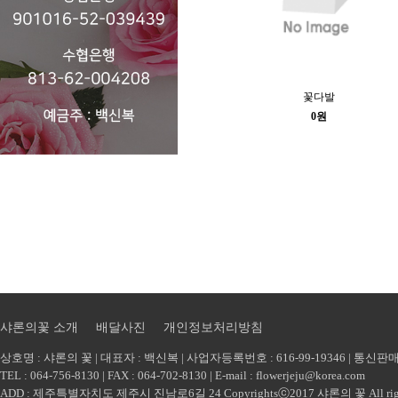
꽃다발
0원
샤론의꽃 소개
배달사진
개인정보처리방침
상호명 : 샤론의 꽃 | 대표자 : 백신복 | 사업자등록번호 : 616-99-19346 | 통신
TEL : 064-756-8130 | FAX : 064-702-8130 | E-mail :
flowerjeju@korea.com
ADD : 제주특별자치도 제주시 진남로6길 24 Copyrightsⓒ2017 샤론의 꽃 All rights