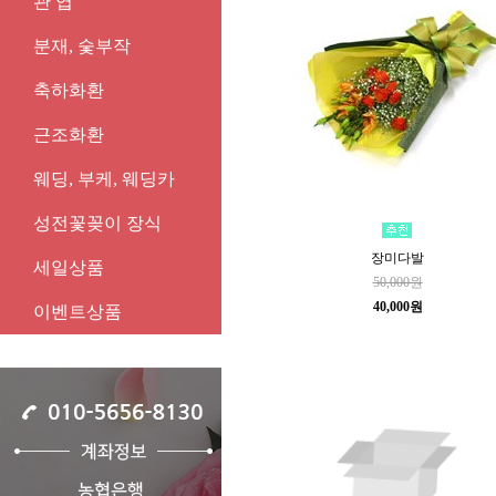
관 엽
분재, 숯부작
축하화환
근조화환
웨딩, 부케, 웨딩카
성전꽃꽂이 장식
장미다발
세일상품
50,000원
40,000원
이벤트상품