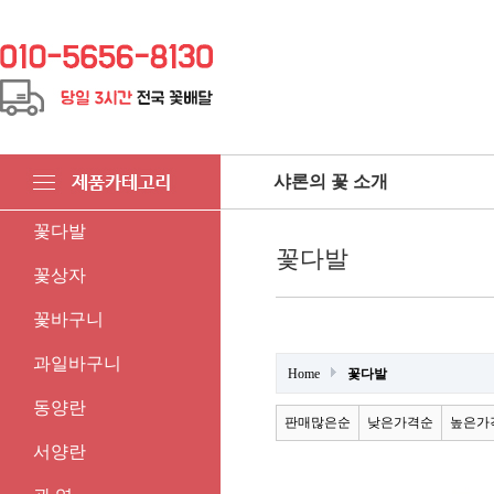
샤론의 꽃 소개
꽃다발
꽃다발
꽃상자
꽃바구니
과일바구니
Home
꽃다발
동양란
판매많은순
낮은가격순
높은가
서양란