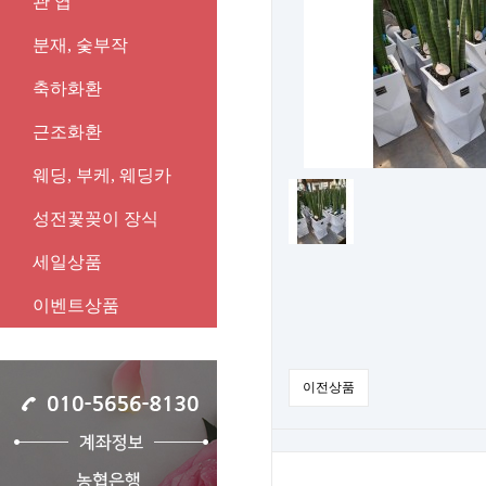
관 엽
분재, 숯부작
축하화환
근조화환
웨딩, 부케, 웨딩카
성전꽃꽂이 장식
세일상품
이벤트상품
이전상품