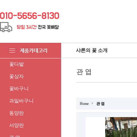
샤론의 꽃 소개
꽃다발
관 엽
꽃상자
꽃바구니
과일바구니
Home
관 엽
동양란
서양란